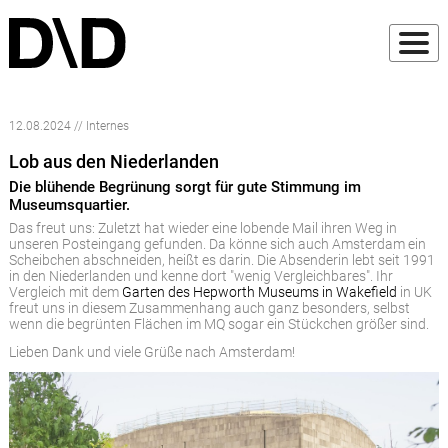
12.08.2024 // Internes
Lob aus den Niederlanden
Die blühende Begrünung sorgt für gute Stimmung im
Museumsquartier.
Das freut uns: Zuletzt hat wieder eine lobende Mail ihren Weg in
unseren Posteingang gefunden. Da könne sich auch Amsterdam ein
Scheibchen abschneiden, heißt es darin. Die Absenderin lebt seit 1991
in den Niederlanden und kenne dort "wenig Vergleichbares". Ihr
Vergleich mit dem
Garten des Hepworth Museums in Wakefield
in UK
freut uns in diesem Zusammenhang auch ganz besonders, selbst
wenn die begrünten Flächen im MQ sogar ein Stückchen größer sind.
Lieben Dank und viele Grüße nach Amsterdam!