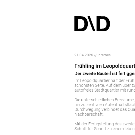
21.04.2026 // Internes
Frühling im Leopoldquart
Der zweite Bauteil ist fertigge
Im Leopoldquartier hält der Frühl
schönsten Seite. Auf dem über zw
autofreies Stadtquartier mit ru
Die unterschiedlichen Freiräum
hin zu zentralen Aufenthaltsfläch
Durchwegung verbindet das Quart
Nachbarschaft.
Mit der Fertigstellung des zweit
Schritt für Schritt zu einem leb