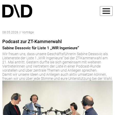
08.05.2026 // Vorträge
Podcast zur ZT-Kammerwahl
Sabine Dessovic für Liste 1 „WIR Ingenieure“
Wir freuen uns, dass unsere Geschäftsführerin Sabine Dessovic als
Listenerste der Liste 1 „WIR Ingenieure“ bei der ZT-Kammerwahl am
21. Mai antritt. Gestern durfte sie sich gemeinsam mit weiteren
Vertreterinnen und Vertretern der Liste in einer Podcast-Runde
vorstellen und über zentrale Themen und Anliegen sprechen.
Damit wir unsere Ideen und Anliegen auch aktiv umsetzen können,
freuen wir uns über jede Stimme und eure Unterstützung bei der Wahl.