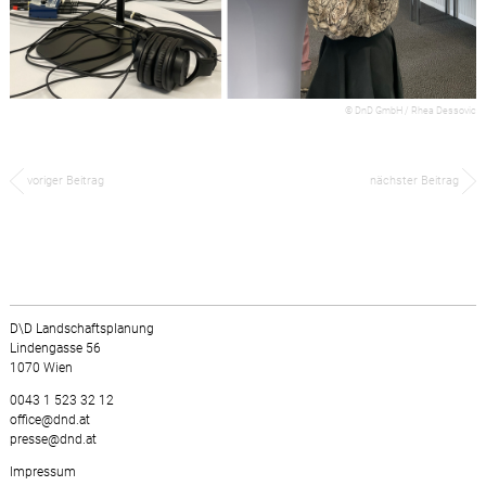
© DnD GmbH / Rhea Dessovic
voriger Beitrag
nächster Beitrag
D\D Landschaftsplanung
Lindengasse 56
1070 Wien
0043 1 523 32 12
office@dnd.at
presse@dnd.at
Impressum