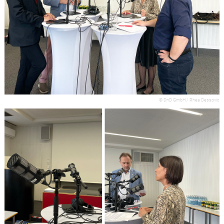
© DnD GmbH / Rhea Dessovic