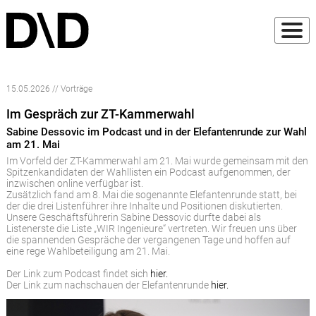
15.05.2026 // Vorträge
Im Gespräch zur ZT-Kammerwahl
Sabine Dessovic im Podcast und in der Elefantenrunde zur Wahl
am 21. Mai
Im Vorfeld der ZT-Kammerwahl am 21. Mai wurde gemeinsam mit den
Spitzenkandidaten der Wahllisten ein Podcast aufgenommen, der
inzwischen online verfügbar ist.
Zusätzlich fand am 8. Mai die sogenannte Elefantenrunde statt, bei
der die drei Listenführer ihre Inhalte und Positionen diskutierten.
Unsere Geschäftsführerin Sabine Dessovic durfte dabei als
Listenerste die Liste „WIR Ingenieure“ vertreten. Wir freuen uns über
die spannenden Gespräche der vergangenen Tage und hoffen auf
eine rege Wahlbeteiligung am 21. Mai.
Der Link zum Podcast findet sich
hier.
Der Link zum nachschauen der Elefantenrunde
hier.