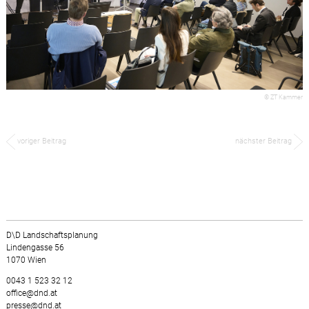
© ZT Kammer
voriger Beitrag
nächster Beitrag
D\D Landschaftsplanung
Lindengasse 56
1070 Wien
0043 1 523 32 12
office@dnd.at
presse@dnd.at