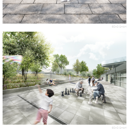
©DnD GmbH
©DnD GmbH