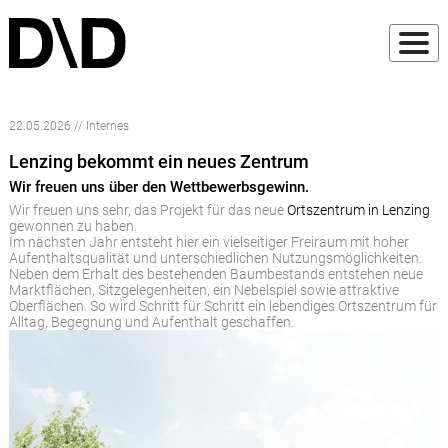
22.05.2026 // Internes
Lenzing bekommt ein neues Zentrum
Wir freuen uns über den Wettbewerbsgewinn.
Wir freuen uns sehr, das Projekt für das neue
Ortszentrum in Lenzing
gewonnen zu haben.
Im nächsten Jahr entsteht hier ein vielseitiger Freiraum mit hoher
Aufenthaltsqualität und unterschiedlichen Nutzungsmöglichkeiten.
Neben dem Erhalt des bestehenden Baumbestands entstehen neue
Marktflächen, Sitzgelegenheiten, ein Nebelspiel sowie attraktive
Oberflächen. So wird Schritt für Schritt ein lebendiges Ortszentrum für
Alltag, Begegnung und Aufenthalt geschaffen.