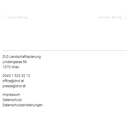
voriger Beitrag
nächster Beitrag
D\D Landschaftsplanung
Lindengasse 56
1070 Wien
0043 1 523 32 12
office@dnd.at
presse@dnd.at
Impressum
Datenschutz
Datenschutzeinstellungen