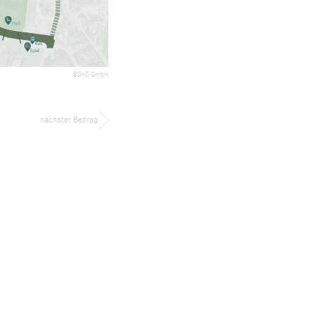
©DnD GmbH
nächster Beitrag