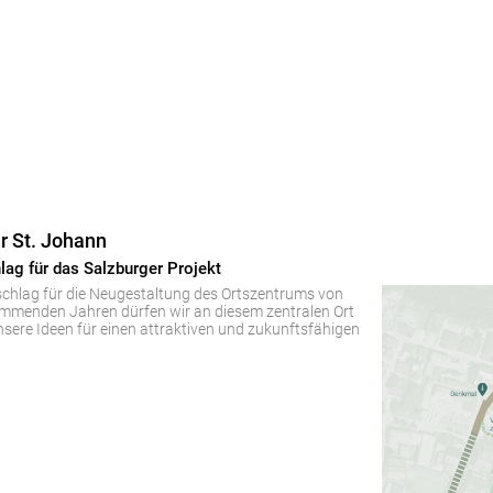
r St. Johann
lag für das Salzburger Projekt
schlag für die Neugestaltung des Ortszentrums von
kommenden Jahren dürfen wir an diesem zentralen Ort
sere Ideen für einen attraktiven und zukunftsfähigen