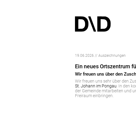
19.06.2026 // Auszeichnungen
Ein neues Ortszentrum fü
Wir freuen uns über den Zusch
Wir freuen uns sehr über den Zu
St. Johann im Pongau
. In den 
der Gemeinde mitarbeiten und un
Freiraum einbringen.