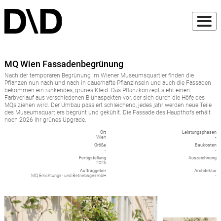
MQ Wien Fassadenbegrünung
Nach der temporären Begrünung im Wiener Museumsquartier finden die
Pflanzen nun nach und nach in dauerhafte Pflanzinseln und auch die Fassaden
bekommen ein rankendes, grünes Kleid. Das Pflanzkonzept sieht einen
Farbverlauf aus verschiedenen Blühaspekten vor, der sich durch die Höfe des
MQs ziehen wird. Der Umbau passiert schleichend, jedes jahr werden neue Teile
des Museumsquartiers begrünt und gekühlt. Die Fassade des Haupthofs erhält
noch 2026 ihr grünes Upgrade.
Ort
Leistungsphasen
Wien
-
Größe
Baukosten
-
-
Fertigstellung
Auszeichnung
2026
-
Auftraggeber
Architektur
MQ Errichtungs- und BetriebsgesmbH
-