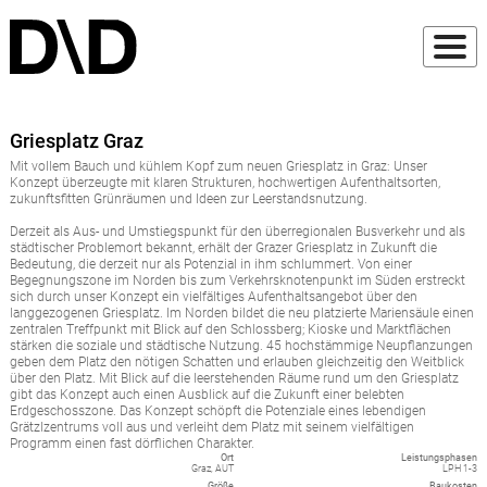
Griesplatz Graz
Mit vollem Bauch und kühlem Kopf zum neuen Griesplatz in Graz: Unser
Konzept überzeugte mit klaren Strukturen, hochwertigen Aufenthaltsorten,
zukunftsfitten Grünräumen und Ideen zur Leerstandsnutzung.
Derzeit als Aus- und Umstiegspunkt für den überregionalen Busverkehr und als
städtischer Problemort bekannt, erhält der Grazer Griesplatz in Zukunft die
Bedeutung, die derzeit nur als Potenzial in ihm schlummert. Von einer
Begegnungszone im Norden bis zum Verkehrsknotenpunkt im Süden erstreckt
sich durch unser Konzept ein vielfältiges Aufenthaltsangebot über den
langgezogenen Griesplatz. Im Norden bildet die neu platzierte Mariensäule einen
zentralen Treffpunkt mit Blick auf den Schlossberg; Kioske und Marktflächen
stärken die soziale und städtische Nutzung. 45 hochstämmige Neupflanzungen
geben dem Platz den nötigen Schatten und erlauben gleichzeitig den Weitblick
über den Platz. Mit Blick auf die leerstehenden Räume rund um den Griesplatz
gibt das Konzept auch einen Ausblick auf die Zukunft einer belebten
Erdgeschosszone. Das Konzept schöpft die Potenziale eines lebendigen
Grätzlzentrums voll aus und verleiht dem Platz mit seinem vielfältigen
Programm einen fast dörflichen Charakter.
Ort
Leistungsphasen
Graz, AUT
LPH 1-3
Größe
Baukosten