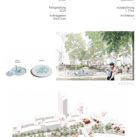
-
-
Fertigstellung
Auszeichnung
2026
1. Platz
Auftraggeber
Architektur
Stadt Graz
-
© DnD GmbH