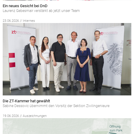
Ein neues Gesicht bei DnD
Laurenz Gebesmair verstärkt ab jetzt unser Team
23.06.2026 // Internes
Die ZT-Kammer hat gewählt
Sabine Dessovic übernimmt den Vorsitz der Sektion Zivilingenieure
19.06.2026 // Auszeichnungen