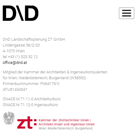
DnD Landschaftsplanung ZT GmbH
Lindengasse 56/2/20
A-1070 Wien
tel +43 (1) 523 32 12
office@dnd.at
Mitglied der Kammer der Architekten & Ingenieurkonsulenten
für Wien, Niederösterreich, Burgenland (W58592)
Firmenbuchnummer: FN641761t
ATU81434547
ÖNACE M 71.11-0 Architekturbüro
ÖNACE M 71.12-0 Ingenieurbüro