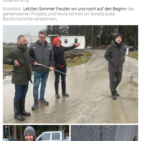
Besprechung!
Rückblick:
Letzten Sommer freuten wir uns noch auf den Beginn
des
gemeinsamen Projekts und heute können wir bereits erste
Baufortschritte verzeichnen.