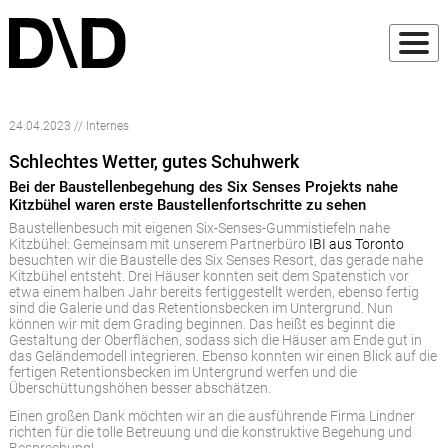
24.04.2023 // Internes
Schlechtes Wetter, gutes Schuhwerk
Bei der Baustellenbegehung des Six Senses Projekts nahe
Kitzbühel waren erste Baustellenfortschritte zu sehen
Baustellenbesuch mit eigenen Six-Senses-Gummistiefeln nahe
Kitzbühel: Gemeinsam mit unserem Partnerbüro
IBI aus Toronto
besuchten wir die Baustelle des Six Senses Resort, das gerade nahe
Kitzbühel entsteht. Drei Häuser konnten seit dem Spatenstich vor
etwa einem halben Jahr bereits fertiggestellt werden, ebenso fertig
sind die Galerie und das Retentionsbecken im Untergrund. Nun
können wir mit dem Grading beginnen. Das heißt es beginnt die
Gestaltung der Oberflächen, sodass sich die Häuser am Ende gut in
das Geländemodell integrieren. Ebenso konnten wir einen Blick auf die
fertigen Retentionsbecken im Untergrund werfen und die
Überschüttungshöhen besser abschätzen.
Einen großen Dank möchten wir an die ausführende Firma Lindner
richten für die tolle Betreuung und die konstruktive Begehung und