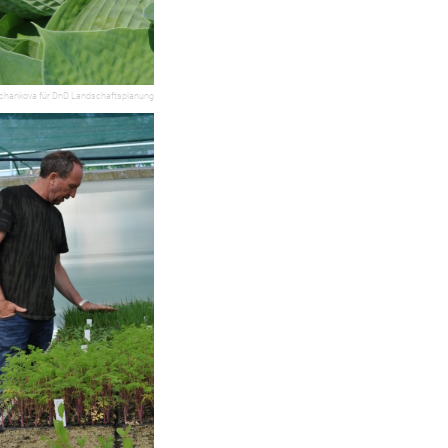
chankova für DnD Landschaftsplanung