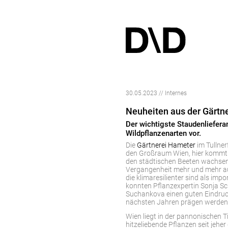
30.05.2023 // Internes
Neuheiten aus der Gärtn
Der wichtigste Staudenliefera
Wildpflanzenarten vor.
Die
Gärtnerei Hameter
im Tullner
den Großraum Wien, hier kommt ei
den städtischen Beeten wachsen. 
Vergangenheit mehr und mehr au
die klimaresilienter sind als impo
konnten Pflanzexpertin Sonja S
Suchankova einen guten Eindruck
nächsten Jahren prägen werden
Wien liegt in der pannonischen T
hitzeliebende Pflanzen seit jeher