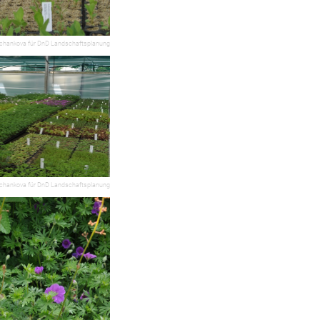
chankova für DnD Landschaftsplanung
chankova für DnD Landschaftsplanung