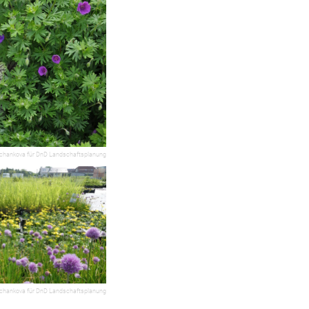
chankova für DnD Landschaftsplanung
chankova für DnD Landschaftsplanung