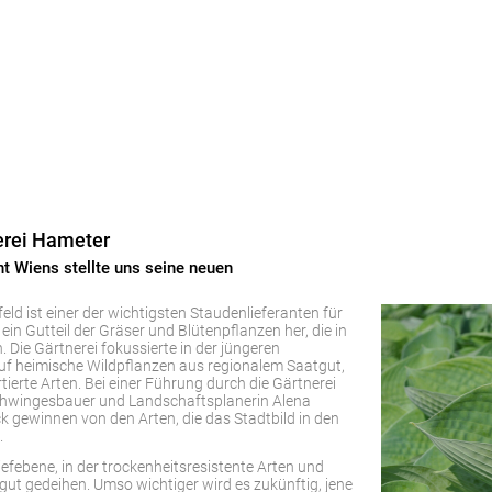
erei Hameter
nt Wiens stellte uns seine neuen
feld ist einer der wichtigsten Staudenlieferanten für
n Gutteil der Gräser und Blütenpflanzen her, die in
Die Gärtnerei fokussierte in der jüngeren
f heimische Wildpflanzen aus regionalem Saatgut,
rtierte Arten. Bei einer Führung durch die Gärtnerei
chwingesbauer und Landschaftsplanerin Alena
 gewinnen von den Arten, die das Stadtbild in den
.
iefebene, in der trockenheitsresistente Arten und
 gut gedeihen. Umso wichtiger wird es zukünftig, jene