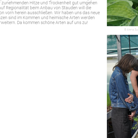
der zunehmenden Hitze und Trockenheit gut umgehen
uf Regionalität beim Anbau von Stauden will die
on vorn herein ausschließen. Wir haben uns das neue
anzen sind im Kommen und heimische Arten werden
rweitern. Da kommen schöne Arten auf uns zu!
© Alena Su