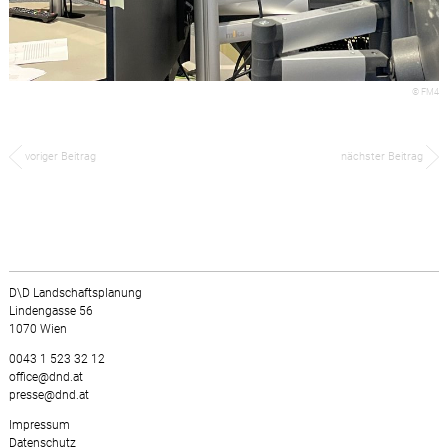
© FM4
voriger Beitrag
nächster Beitrag
D\D Landschaftsplanung
Lindengasse 56
1070 Wien
0043 1 523 32 12
office@dnd.at
presse@dnd.at
Impressum
Datenschutz