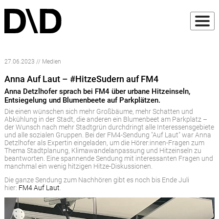
27.06.2023 // Medien
Anna Auf Laut – #HitzeSudern auf FM4
Anna Detzlhofer sprach bei FM4 über urbane Hitzeinseln,
Entsiegelung und Blumenbeete auf Parkplätzen.
Die einen wünschen sich mehr Großbäume, mehr Schatten und
Abkühlung in der Stadt, die anderen ein Blumenbeet am Parkplatz –
der Wunsch nach mehr Stadtgrün durchdringt alle Interessensgebiete
und alle sozialen Gruppen. Bei der FM4-Sendung "Auf Laut" war Anna
Detzlhofer als Expertin eingeladen, um die Hörer:innen-Fragen zum
Thema Stadtplanung, Klimawandelanpassung und Hitzeinseln zu
beantworten. Eine spannende Sendung mit interessanten Fragen und
manchmal ein wenig hitzigen Hitze-Diskussionen.
Die ganze Sendung zum Nachhören gibt es noch bis Ende Juli
hier:
FM4 Auf Laut
.