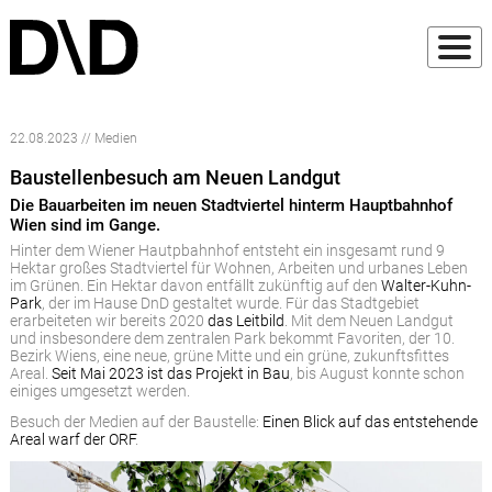
22.08.2023 // Medien
Baustellenbesuch am Neuen Landgut
Die Bauarbeiten im neuen Stadtviertel hinterm Hauptbahnhof
Wien sind im Gange.
Hinter dem Wiener Hautpbahnhof entsteht ein insgesamt rund 9
Hektar großes Stadtviertel für Wohnen, Arbeiten und urbanes Leben
im Grünen. Ein Hektar davon entfällt zukünftig auf den
Walter-Kuhn-
Park
, der im Hause DnD gestaltet wurde. Für das Stadtgebiet
erarbeiteten wir bereits 2020
das Leitbild
. Mit dem Neuen Landgut
und insbesondere dem zentralen Park bekommt Favoriten, der 10.
Bezirk Wiens, eine neue, grüne Mitte und ein grüne, zukunftsfittes
Areal.
Seit Mai 2023 ist das Projekt in Bau
, bis August konnte schon
einiges umgesetzt werden.
Besuch der Medien auf der Baustelle:
Einen Blick auf das entstehende
Areal warf der ORF
.