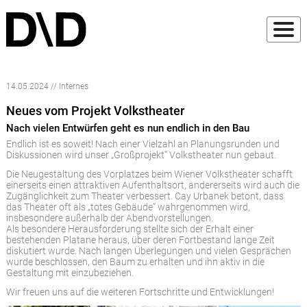
14.05.2024 // Internes
Neues vom Projekt Volkstheater
Nach vielen Entwürfen geht es nun endlich in den Bau
Endlich ist es soweit! Nach einer Vielzahl an Planungsrunden und
Diskussionen wird unser „Großprojekt“ Volkstheater nun gebaut.
Die Neugestaltung des Vorplatzes beim Wiener Volkstheater schafft
einerseits einen attraktiven Aufenthaltsort, andererseits wird auch die
Zugänglichkeit zum Theater verbessert. Cay Urbanek betont, dass
das Theater oft als „totes Gebäude“ wahrgenommen wird,
insbesondere außerhalb der Abendvorstellungen.
Als besondere Herausforderung stellte sich der Erhalt einer
bestehenden Platane heraus, über deren Fortbestand lange Zeit
diskutiert wurde. Nach langen Überlegungen und vielen Gesprächen
wurde beschlossen, den Baum zu erhalten und ihn aktiv in die
Gestaltung mit einzubeziehen.
Wir freuen uns auf die weiteren Fortschritte und Entwicklungen!