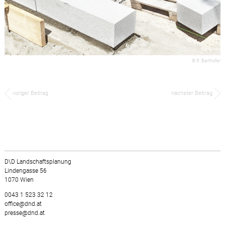
© R. Barthofer
voriger Beitrag
nächster Beitrag
D\D Landschaftsplanung
Lindengasse 56
1070 Wien
0043 1 523 32 12
office@dnd.at
presse@dnd.at