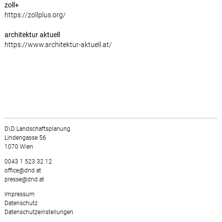
zoll+
https://zollplus.org/
architektur aktuell
https://www.architektur-aktuell.at/
D\D Landschaftsplanung
Lindengasse 56
1070 Wien
0043 1 523 32 12
office@dnd.at
presse@dnd.at
Impressum
Datenschutz
Datenschutzeinstellungen