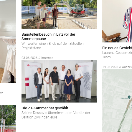
Baustellenbesuch in Linz vor der
Sommerpause
Wir werfen einen Blick auf den aktuellen
Ein neues Gesich
Projektstand
Laurenz Gebesmair 
Team
23.06.2026 // Internes
19.06.2026 // Ausze
nz
Die ZT-Kammer hat gewählt
Sabine Dessovic übernimmt den Vorsitz der
Sektion Zivilingenieure