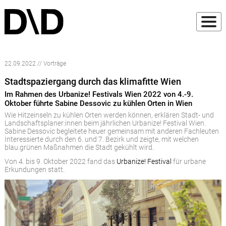
22.09.2022 // Vorträge
Stadtspaziergang durch das klimafitte Wien
Im Rahmen des Urbanize! Festivals Wien 2022 von 4.-9.
Oktober führte Sabine Dessovic zu kühlen Orten in Wien
Wie Hitzeinseln zu kühlen Orten werden können, erklären Stadt- und
Landschaftsplaner:innen beim jährlichen Urbanize! Festival Wien.
Sabine Dessovic begleitete heuer gemeinsam mit anderen Fachleuten
Interessierte durch den 6. und 7. Bezirk und zeigte, mit welchen
blau.grünen Maßnahmen die Stadt gekühlt wird.
Von 4. bis 9. Oktober 2022 fand das
Urbanize! Festival
für urbane
Erkundungen statt.