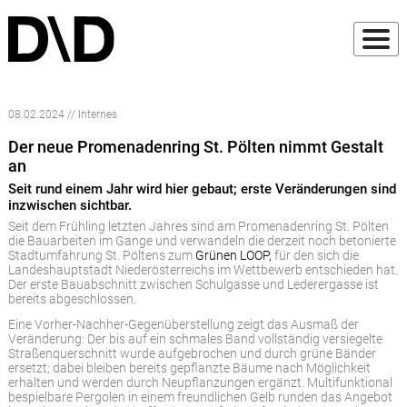
08.02.2024 // Internes
Der neue Promenadenring St. Pölten nimmt Gestalt
an
Seit rund einem Jahr wird hier gebaut; erste Veränderungen sind
inzwischen sichtbar.
Seit dem Frühling letzten Jahres sind am Promenadenring St. Pölten
die Bauarbeiten im Gange und verwandeln die derzeit noch betonierte
Stadtumfahrung St. Pöltens zum
Grünen LOOP,
für den sich die
Landeshauptstadt Niederösterreichs im Wettbewerb entschieden hat.
Der erste Bauabschnitt zwischen Schulgasse und Lederergasse ist
bereits abgeschlossen.
Eine Vorher-Nachher-Gegenüberstellung zeigt das Ausmaß der
Veränderung: Der bis auf ein schmales Band vollständig versiegelte
Straßenquerschnitt wurde aufgebrochen und durch grüne Bänder
ersetzt; dabei bleiben bereits gepflanzte Bäume nach Möglichkeit
erhalten und werden durch Neupflanzungen ergänzt. Multifunktional
bespielbare Pergolen in einem freundlichen Gelb runden das Angebot