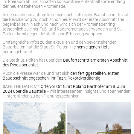
im Freiraum ab und schaffen konsumfreie Aufenthaltsorte entlang
der neu entstehenden Promenade.
In den nächsten Jahren kommen noch zahlreiche Bauabschnitte auf
die Bevölkerung zu, doch schon heuer wird der erste Abschnitt frei
begehbar sein. Nach und nach wird sich der Promenadenring
tatsächlich zu einer Fuß- und Radpromenade verwandeln und St.
Pölten damit gegen die städtische Erhitzung wappnen.
Umfangreiche Infos zu den aktuellen und den bevorstehenden
Bauarbeiten hat die Stadt St. Pölten in
einem eigenen Heft
herausgebracht.
Die Stadt St. Pölten hat über den
Baufortschritt am ersten Abschnitt
des Rings berichtet
.
Auch die Presse war da und hat sich
den fertiggestellten, ersten
Bauabschnitt engesehen. Ihr Fazit: Rekordverdächtig
.
SAFE THE DATE:
Mit
Orte vor Ort führt Roland Barthofer am 8. Juni
2024 über die Baustelle
– mit interessanten Insights und spannenden
Hintergründen zu den Planungsgedanken.