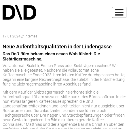
17.01.2024 // Internes
Neue Aufenthaltsqualitäten in der Lindengasse
Das DnD Büro bekam einen neuen Wohlfühlort: Die
Siebträgermaschine.
Vollautomat, Bialetti, French Press oder Siebträgermaschine? Wir
haben sie alle getestet. Nachdem die vollautomatische
Kaffeemaschine Ende 2023 ihren letzten Kaffee durchgelassen hatte,
begann eine längere Recherchephase, die zuletzt in der Entscheidung
für eine Siebträgermaschine ihren Abschluss fand.
Mit dem Kauf der Siebträgermaschine erhöhte sich die
Aufenthaltsqualität am sozialen Mittelpunkt des Büros spürbar. In der
nun etwas längeren Kaffeepause sprechen die DnD
Landschaftsarchitektinnen und -architekten nicht nur ausgiebig über
Röstaromen und Durchlaufzeiten, sondern sie führen auch
Fachgespräche über Drainagen und Stadtbepflanzungen oder finden
neue Gestaltungsideen. Im Bild diskutieren gerade Kaffee-
Connaisseur Matthias und der angehende Barista Christian über den