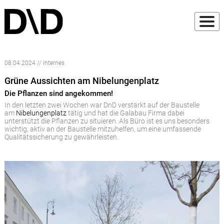
08.04.2024 // Internes
Grüne Aussichten am Nibelungenplatz
Die Pflanzen sind angekommen!
In den letzten zwei Wochen war DnD verstärkt auf der Baustelle
am
Nibelungenplatz
tätig und hat die Galabau Firma dabei
unterstützt die Pflanzen zu situieren. Als Büro ist es uns besonders
wichtig, aktiv an der Baustelle mitzuhelfen, um eine umfassende
Qualitätssicherung zu gewährleisten.