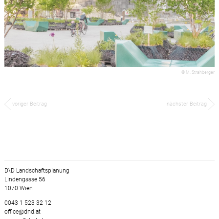
© M. Strahberger
voriger Beitrag
nächster Beitrag
D\D Landschaftsplanung
Lindengasse 56
1070 Wien
0043 1 523 32 12
office@dnd.at