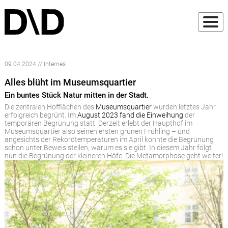
09.04.2024 // Internes
Alles blüht im Museumsquartier
Ein buntes Stück Natur mitten in der Stadt.
Die zentralen Hofflächen des
Museumsquartier
wurden letztes Jahr
erfolgreich begrünt. Im
August 2023 fand die Einweihung
der
temporären Begrünung statt. Derzeit erlebt der Haupthof im
Museumsquartier also seinen ersten grünen Frühling – und
angesichts der Rekordtemperaturen im April konnte die Begrünung
schon unter Beweis stellen, warum es sie gibt. In diesem Jahr folgt
nun die Begrünung der kleineren Höfe. Die Metamorphose geht weiter!