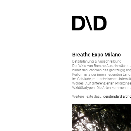
Breathe Expo Milano
Detailplanung & Ausschreibung
Der Wald von Breathe Austria wächst a
bildet den Rahmen des großzügig angel
Performanz der innen liegenden Lands
im Gebäude, mit technischer Unterstü
Waldes. Auf differenzierten Pflanzinse
Waldökotypen. Die Arten kommen in 
Weitere Texte dazu:
derstandard
archd