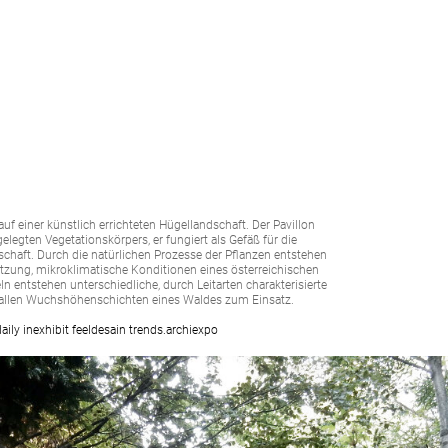
uf einer künstlich errichteten Hügellandschaft. Der Pavillon
egten Vegetationskörpers, er fungiert als Gefäß für die
chaft. Durch die natürlichen Prozesse der Pflanzen entstehen
tzung, mikroklimatische Konditionen eines österreichischen
ln entstehen unterschiedliche, durch Leitarten charakterisierte
allen Wuchshöhenschichten eines Waldes zum Einsatz.
aily
inexhibit
feeldesain
trends.archiexpo