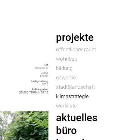
projekte
öffentlicher raum
wohnbau
Ort
bildung
Mailand, IT
Größe
gewerbe
12.000
Fertigstellung
2015
stadt&landschaft
Auftraggeber
STUDIO TERRAIN GRAZ
klimastrategie
werkliste
aktuelles
büro